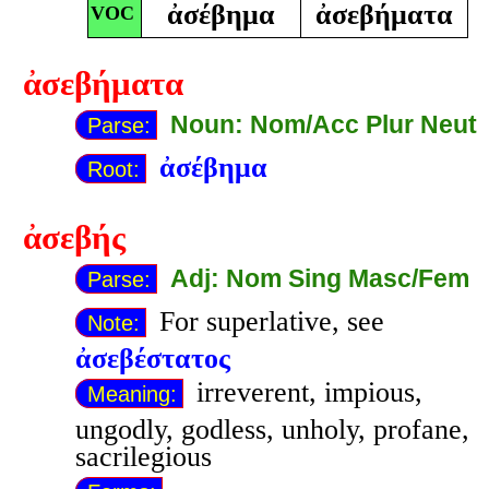
ἀσέβημα
ἀσεβήματα
VOC
ἀσεβήματα
Noun: Nom/Acc Plur Neut
Parse:
ἀσέβημα
Root:
ἀσεβής
Adj: Nom Sing Masc/Fem
Parse:
For superlative, see
Note:
ἀσεβέστατος
irreverent, impious,
Meaning:
ungodly, godless, unholy, profane,
sacrilegious