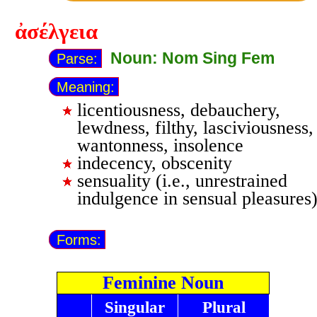
ἀσέλγεια
Noun: Nom Sing Fem
Parse:
Meaning:
licentiousness, debauchery,
lewdness, filthy, lasciviousness,
wantonness, insolence
indecency, obscenity
sensuality (i.e., unrestrained
indulgence in sensual pleasures
Forms:
Feminine Noun
Singular
Plural