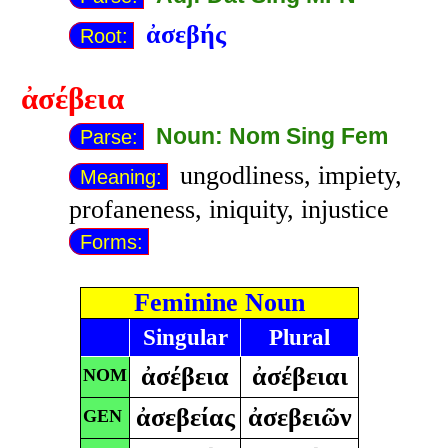
ἀσεβής
Root:
ἀσέβεια
Noun: Nom Sing Fem
Parse:
ungodliness, impiety,
Meaning:
profaneness, iniquity, injustice
Forms:
Feminine Noun
Singular
Plural
ἀσέβεια
ἀσέβειαι
NOM
ἀσεβείας
ἀσεβειῶν
GEN