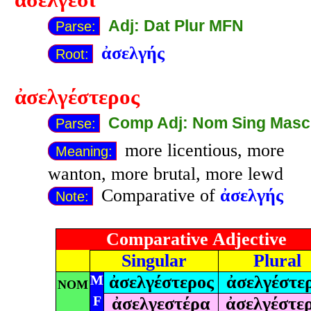
Adj: Dat Plur MFN
Parse:
ἀσελγής
Root:
ἀσελγέστερος
Comp Adj: Nom Sing Masc
Parse:
more licentious, more
Meaning:
wanton, more brutal, more lewd
Comparative of
ἀσελγής
Note:
Comparative Adjective
Singular
Plural
M
ἀσελγέστερος
ἀσελγέστε
NOM
F
ἀσελγεστέρα
ἀσελγέστε