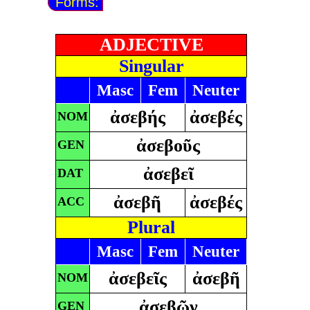
Forms:
ADJECTIVE
Singular
Masc
Fem
Neuter
ἀσεβής
ἀσεβές
NOM
ἀσεβοῦς
GEN
ἀσεβεῖ
DAT
ἀσεβῆ
ἀσεβές
ACC
Plural
Masc
Fem
Neuter
ἀσεβεῖς
ἀσεβῆ
NOM
ἀσεβῶν
GEN