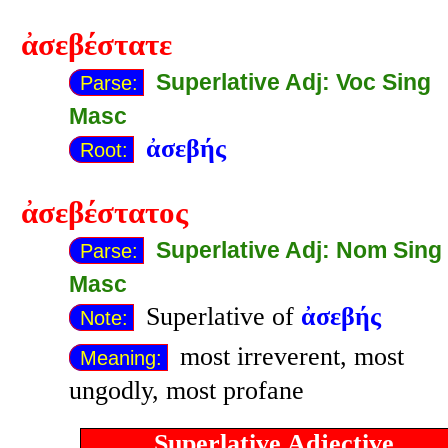
ἀσεβέστατε
Superlative Adj: Voc Sing
Parse:
Masc
ἀσεβής
Root:
ἀσεβέστατος
Superlative Adj: Nom Sing
Parse:
Masc
Superlative of
ἀσεβής
Note:
most irreverent, most
Meaning:
ungodly, most profane
Superlative Adjective