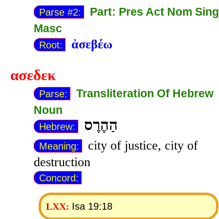
Part: Pres Act Nom Sing
Parse #2:
Masc
ἀσεβέω
Root:
ασεδεκ
Transliteration Of Hebrew
Parse:
Noun
הַהֶרֶס
Hebrew:
city of justice, city of
Meaning:
destruction
Concord:
Isa 19:18
LXX: