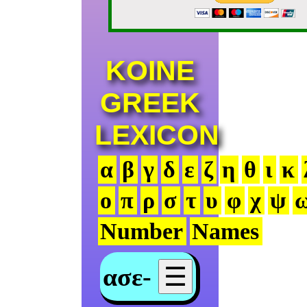
KOINE
GREEK
LEXICON
α
β
γ
δ
ε
ζ
η
θ
ι
κ
ο
π
ρ
σ
τ
υ
φ
χ
ψ
Number
Names
ασε-
☰