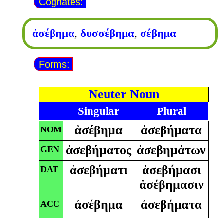
Cognates:
ἀσέβημα
,
δυσσέβημα
,
σέβημα
Forms:
Neuter Noun
Singular
Plural
ἀσέβημα
ἀσεβήματα
NOM
ἀσεβήματος
ἀσεβημάτων
GEN
ἀσεβήματι
ἀσεβήμασι
DAT
ἀσέβημασιν
ἀσέβημα
ἀσεβήματα
ACC