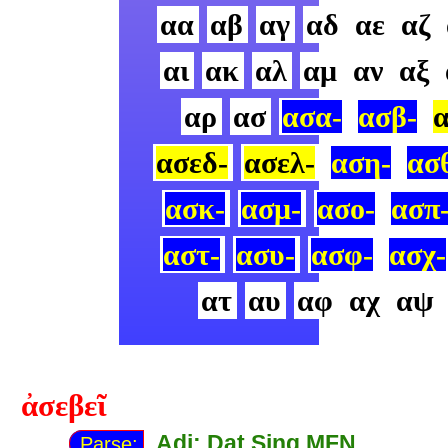
αα
αβ
αγ
αδ
αε
αζ
αι
ακ
αλ
αμ
αν
αξ
αρ
ασ
ασα-
ασβ-
α
ασεδ-
ασελ-
αση-
ασ
ασκ-
ασμ-
ασο-
ασπ
αστ-
ασυ-
ασφ-
ασχ-
ατ
αυ
αφ
αχ
αψ
ἀσεβεῖ
Adj: Dat Sing MFN
Parse: