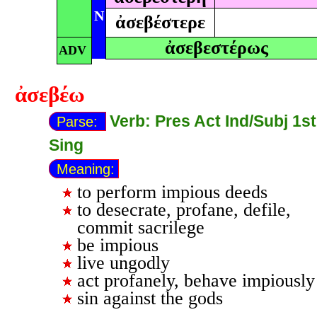
N
ἀσεβέστερε
ἀσεβεστέρως
ADV
ἀσεβέω
Verb: Pres Act Ind/Subj 1st
Parse:
Sing
Meaning:
to perform impious deeds
to desecrate, profane, defile,
commit sacrilege
be impious
live ungodly
act profanely, behave impiously
sin against the gods