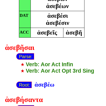
ἀσεβέων
ἀσεβέσι
DAT
ἀσεβέσιν
ἀσεβεῖς
ἀσεβῆ
ACC
ἀσεβῆσαι
Parse:
Verb: Aor Act Infin
Verb: Aor Act Opt 3rd Sing
ἀσεβέω
Root:
ἀσεβήσαντα