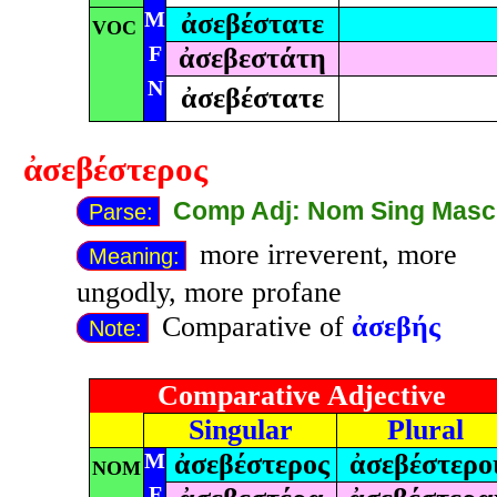
M
ἀσεβέστατε
VOC
F
ἀσεβεστάτη
N
ἀσεβέστατε
ἀσεβέστερος
Comp Adj: Nom Sing Masc
Parse:
more irreverent, more
Meaning:
ungodly, more profane
Comparative of
ἀσεβής
Note:
Comparative Adjective
Singular
Plural
M
ἀσεβέστερος
ἀσεβέστερο
NOM
F