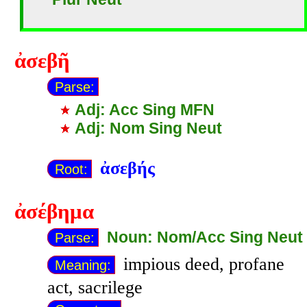
ἀσεβῆ
Parse:
Adj: Acc Sing MFN
Adj: Nom Sing Neut
ἀσεβής
Root:
ἀσέβημα
Noun: Nom/Acc Sing Neut
Parse:
impious deed, profane
Meaning:
act, sacrilege