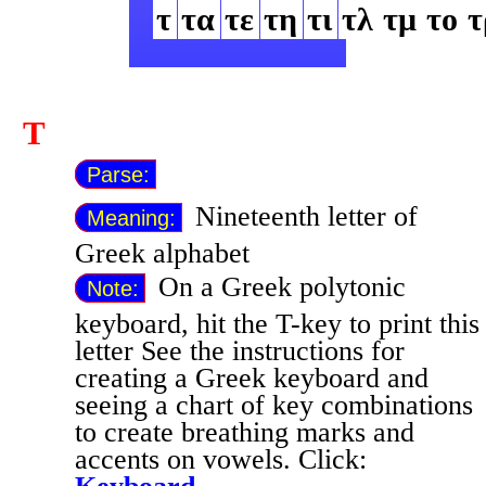
τ
τα
τε
τη
τι
τλ
τμ
το
τ
Τ
Parse:
Nineteenth letter of
Meaning:
Greek alphabet
On a Greek polytonic
Note:
keyboard, hit the T-key to print this
letter
See the instructions for
creating a Greek keyboard and
seeing a chart of key combinations
to create breathing marks and
accents on vowels. Click: