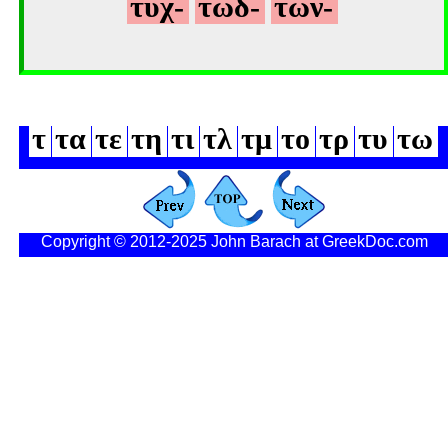
τυχ-
τωδ-
των-
τ
τα
τε
τη
τι
τλ
τμ
το
τρ
τυ
τω
Copyright © 2012-2025 John Barach at GreekDoc.com