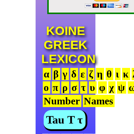
KOINE
GREEK
LEXICON
α
β
γ
δ
ε
ζ
η
θ
ι
κ
ο
π
ρ
σ
τ
υ
φ
χ
ψ
Number
Names
Tau Τ τ