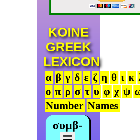
KOINE
GREEK
LEXICON
α
β
γ
δ
ε
ζ
η
θ
ι
κ
ο
π
ρ
σ
τ
υ
φ
χ
ψ
Number
Names
συμβ-
☰