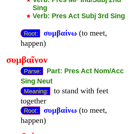
Sing
Verb: Pres Act Subj 3rd Sing
συμβαίνω
(to meet,
Root:
happen)
συμβαῖνον
Part: Pres Act Nom/Acc
Parse:
Sing Neut
to stand with feet
Meaning:
together
συμβαίνω
(to meet,
Root:
happen)