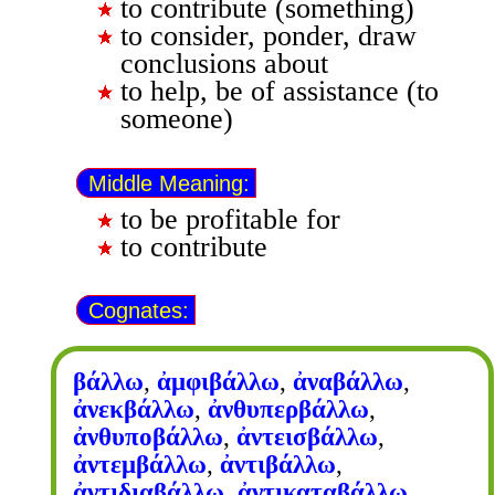
to contribute (something)
to consider, ponder, draw
conclusions about
to help, be of assistance (to
someone)
Middle Meaning:
to be profitable for
to contribute
Cognates:
βάλλω
,
ἀμφιβάλλω
,
ἀναβάλλω
,
ἀνεκβάλλω
,
ἀνθυπερβάλλω
,
ἀνθυποβάλλω
,
ἀντεισβάλλω
,
ἀντεμβάλλω
,
ἀντιβάλλω
,
ἀντιδιαβάλλω
,
ἀντικαταβάλλω
,