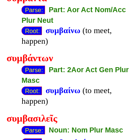
Part: Aor Act Nom/Acc
Parse:
Plur Neut
συμβαίνω
(to meet,
Root:
happen)
συμβάντων
Part: 2Aor Act Gen Plur
Parse:
Masc
συμβαίνω
(to meet,
Root:
happen)
συμβασιλεῖς
Noun: Nom Plur Masc
Parse: