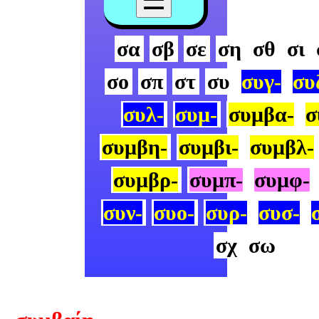
σα
σβ
σε
ση
σθ
σι
σο
σπ
στ
συ
συγ-
συ
συλ-
συμ-
συμβα-
σ
συμβη-
συμβι-
συμβλ-
συμβρ-
συμπ-
συμφ-
συν-
συο-
συρ-
συσ-
σχ
σω